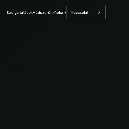
Szolgáltatások
Módszerünk
Rólunk
Kapcsolat
↗