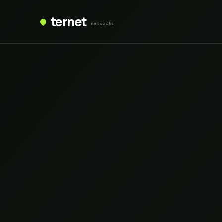
ternet
networks